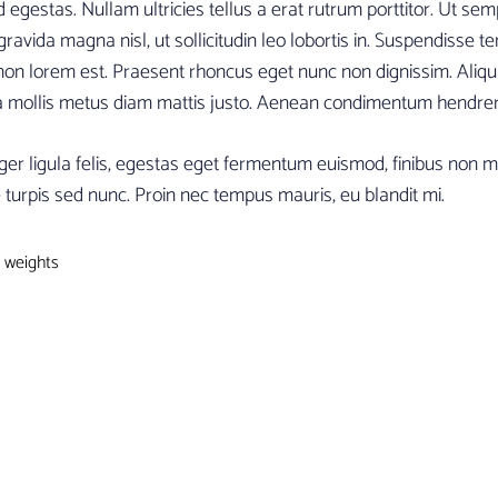
gestas. Nullam ultricies tellus a erat rutrum porttitor. Ut semp
ravida magna nisl, ut sollicitudin leo lobortis in. Suspendisse t
m non lorem est. Praesent rhoncus eget nunc non dignissim. Aliqu
m, a mollis metus diam mattis justo. Aenean condimentum hendreri
er ligula felis, egestas eget fermentum euismod, finibus non mau
 turpis sed nunc. Proin nec tempus mauris, eu blandit mi.
weights