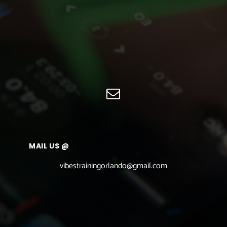
MAIL US @
vibestrainingorlando@gmail.com