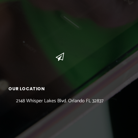
OUR LOCATION
2148 Whisper Lakes Blvd. Orlando FL 32837