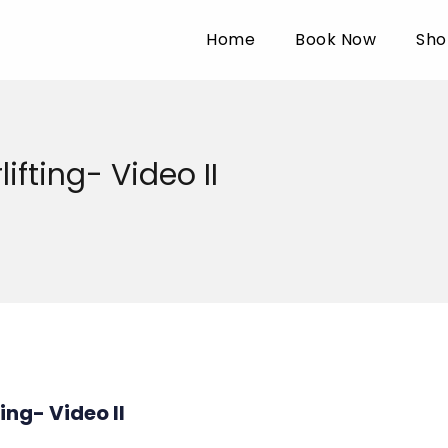
Home
Book Now
Sho
ifting- Video II
ing- Video II