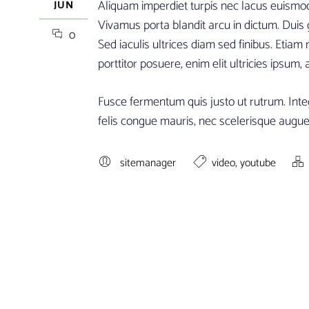
Aliquam imperdiet turpis nec lacus euismod e
JUN
Vivamus porta blandit arcu in dictum. Duis g
0
Sed iaculis ultrices diam sed finibus. Etia
porttitor posuere, enim elit ultricies ipsu
Fusce fermentum quis justo ut rutrum. Integ
felis congue mauris, nec scelerisque augue
,
sitemanager
video
youtube