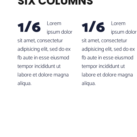
SIX COLUMNS
1/6
1/6
Lorem
Lorem
ipsum dolor
ipsum dolor
sit amet, consectetur
sit amet, consectetur
adipisicing elit, sed do ex
adipisicing elit, sed do ex
fb aute in esse eiusmod
fb aute in esse eiusmod
tempor incididunt ut
tempor incididunt ut
labore et dolore magna
labore et dolore magna
aliqua.
aliqua.