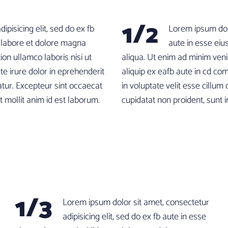
1/2
pisicing elit, sed do ex fb
Lorem ipsum dolo
t labore et dolore magna
aute in esse eiu
on ullamco laboris nisi ut
aliqua. Ut enim ad minim venia
e irure dolor in eprehenderit
aliquip ex eafb aute in cd co
iatur. Excepteur sint occaecat
in voluptate velit esse cillum
t mollit anim id est laborum.
cupidatat non proident, sunt i
1/3
Lorem ipsum dolor sit amet, consectetur
adipisicing elit, sed do ex fb aute in esse