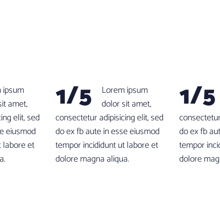
1/5
1/5
 ipsum
Lorem ipsum
sit amet,
dolor sit amet,
ing elit, sed
consectetur adipisicing elit, sed
consectetur 
se eiusmod
do ex fb aute in esse eiusmod
do ex fb au
t labore et
tempor incididunt ut labore et
tempor inci
a.
dolore magna aliqua.
dolore magn