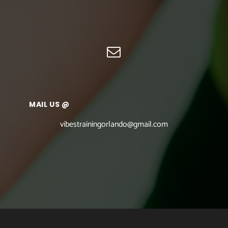
MAIL US @
vibestrainingorlando@gmail.com