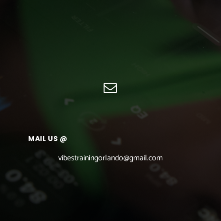
MAIL US @
vibestrainingorlando@gmail.com