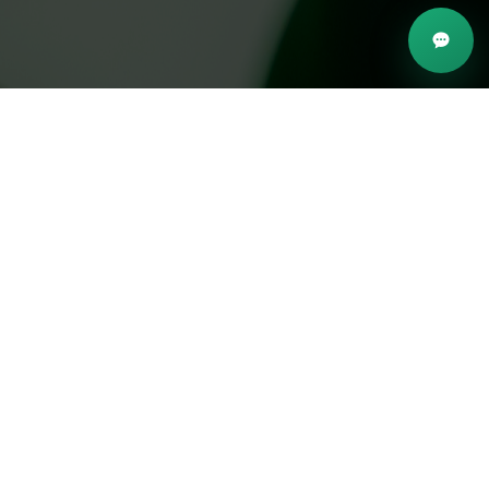
TALK TO US
Toll Free:
321-402-9683