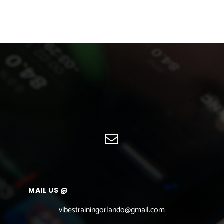
MAIL US @
vibestrainingorlando@gmail.com